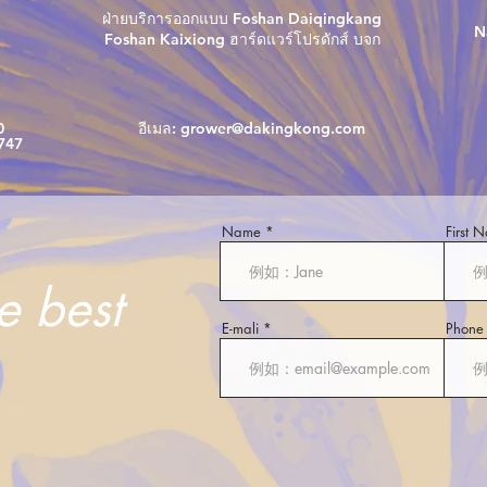
ฝ่ายบริการออกแบบ Foshan Daiqingkang
N
Foshan Kaixiong ฮาร์ดแวร์โปรดักส์ บจก
0
อีเมล:
grower@dakingkong.com
747
Name
First 
he best
E-mali
Phone