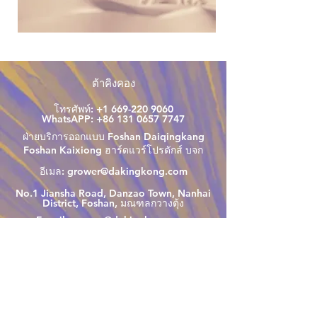
ต้าคิงคอง
โทรศัพท์:
+1 669-220 9060
WhatsAPP:
+86 131 0657 7747
ฝ่ายบริการออกแบบ Foshan Daiqingkang
Foshan Kaixiong ฮาร์ดแวร์โปรดักส์ บจก
อีเมล:
grower@dakingkong.com
No.1 Jiansha Road, Danzao Town, Nanhai
District, Foshan, มณฑลกวางตุ้ง
E-mail:
grower@dakingkong.com
Contact us
Let‘s be the best
partner！