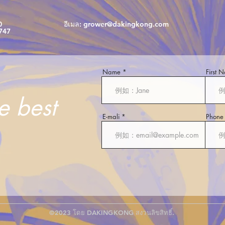
0
อีเมล:
grower@dakingkong.com
747
Name
First 
he best
E-mali
Phone
©2023 โดย DAKINGKONG สงวนลิขสิทธิ์.